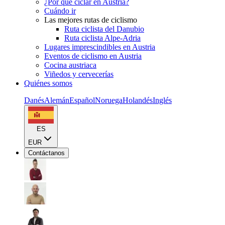
¿Por qué ciclar en Austria?
Cuándo ir
Las mejores rutas de ciclismo
Ruta ciclista del Danubio
Ruta ciclista Alpe-Adria
Lugares imprescindibles en Austria
Eventos de ciclismo en Austria
Cocina austriaca
Viñedos y cervecerías
Quiénes somos
Danés
Alemán
Español
Noruega
Holandés
Inglés
ES
EUR
Contáctanos