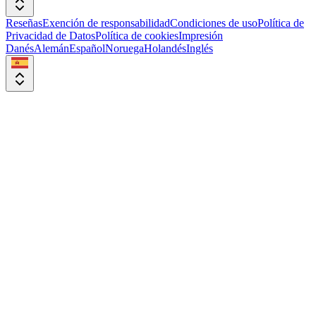
Reseñas
Exención de responsabilidad
Condiciones de uso
Política de
Privacidad de Datos
Política de cookies
Impresión
Danés
Alemán
Español
Noruega
Holandés
Inglés