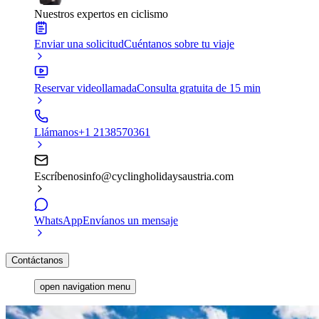
Nuestros expertos en ciclismo
Enviar una solicitud
Cuéntanos sobre tu viaje
Reservar videollamada
Consulta gratuita de 15 min
Llámanos
+1 2138570361
Escríbenos
info@cyclingholidaysaustria.com
WhatsApp
Envíanos un mensaje
Contáctanos
open navigation menu