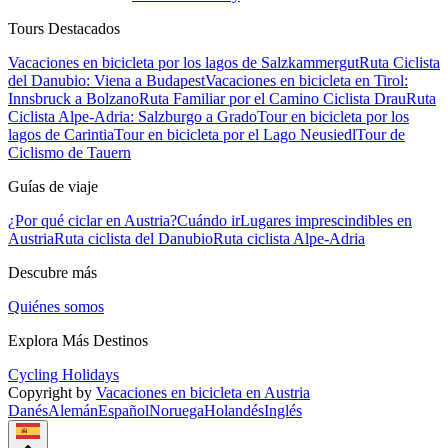
Tours Destacados
Vacaciones en bicicleta por los lagos de Salzkammergut
Ruta Ciclista
del Danubio: Viena a Budapest
Vacaciones en bicicleta en Tirol:
Innsbruck a Bolzano
Ruta Familiar por el Camino Ciclista Drau
Ruta
Ciclista Alpe-Adria: Salzburgo a Grado
Tour en bicicleta por los
lagos de Carintia
Tour en bicicleta por el Lago Neusiedl
Tour de
Ciclismo de Tauern
Guías de viaje
¿Por qué ciclar en Austria?
Cuándo ir
Lugares imprescindibles en
Austria
Ruta ciclista del Danubio
Ruta ciclista Alpe-Adria
Descubre más
Quiénes somos
Explora Más Destinos
Cycling Holidays
Copyright by
Vacaciones en bicicleta en Austria
Danés
Alemán
Español
Noruega
Holandés
Inglés