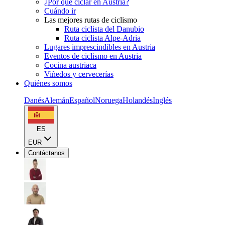
¿Por qué ciclar en Austria?
Cuándo ir
Las mejores rutas de ciclismo
Ruta ciclista del Danubio
Ruta ciclista Alpe-Adria
Lugares imprescindibles en Austria
Eventos de ciclismo en Austria
Cocina austriaca
Viñedos y cervecerías
Quiénes somos
Danés
Alemán
Español
Noruega
Holandés
Inglés
ES
EUR
Contáctanos