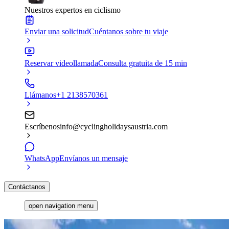
Nuestros expertos en ciclismo
Enviar una solicitud
Cuéntanos sobre tu viaje
Reservar videollamada
Consulta gratuita de 15 min
Llámanos
+1 2138570361
Escríbenos
info@cyclingholidaysaustria.com
WhatsApp
Envíanos un mensaje
Contáctanos
open navigation menu